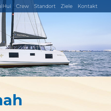
uiHui
Crew
Standort
Ziele
Kontakt
hah