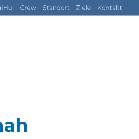
uiHui
Crew
Standort
Ziele
Kontakt
hah