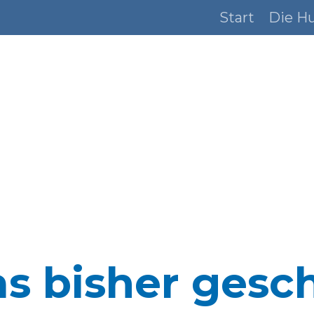
Start
Die H
s bisher gesc